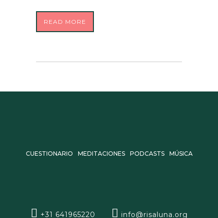
READ MORE
CUESTIONARIO
MEDITACIONES
PODCASTS
MÚSICA
+31 641965220
info@risaluna.org