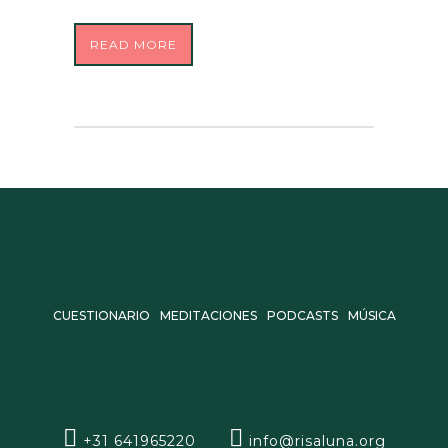
READ MORE
CUESTIONARIO
MEDITACIONES
PODCASTS
MÚSICA
+31 641965220
info@risaluna.org