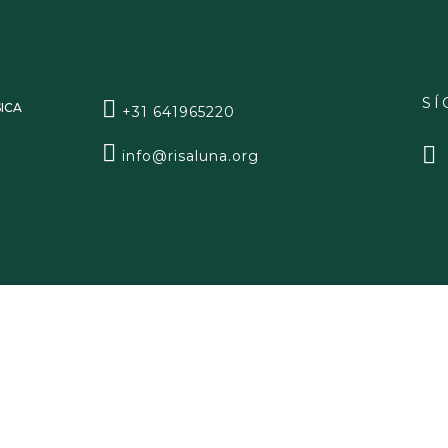
S
ICA
+31 641965220
info@risaluna.org